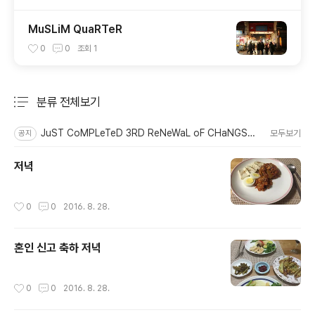
MuSLiM QuaRTeR
0
0
조회
1
분류 전체보기
주요 글 목록
JuST CoMPLeTeD 3RD ReNeWaL oF CHaNGSToRy
모두보기
공지
저녁
작성시간
0
0
2016. 8. 28.
혼인 신고 축하 저녁
작성시간
0
0
2016. 8. 28.