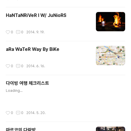
HaNTaNRiVeR I W/ JuNioRS
작성시간
0
0
2014. 9. 19.
aRa WaTeR Way By BiKe
작성시간
0
0
2014. 6. 16.
다이빙 여행 체크리스트
글 내용
Loading...
작성시간
0
0
2014. 5. 20.
마르코의 다락방