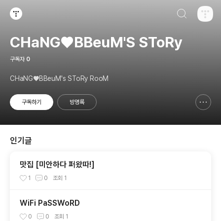
검색하기
티스토리
CHaNG♥️BBeuM'S SToRy
구독자
0
CHaNG♥️BBeuM's SToRy RooM
구독하기
방명록
신고하기 레이어
열기
인기글
맛집 [미안하다 퍼왔따!]
1
0
조회
1
WiFi PaSSWoRD
0
0
조회
1