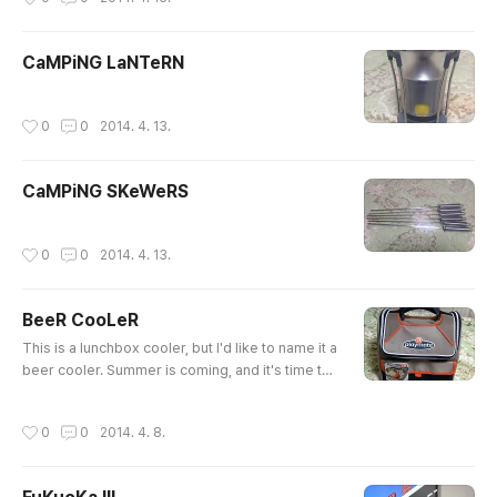
CaMPiNG LaNTeRN
작성시간
0
0
2014. 4. 13.
CaMPiNG SKeWeRS
작성시간
0
0
2014. 4. 13.
BeeR CooLeR
글 내용
This is a lunchbox cooler, but I'd like to name it a
beer cooler. Summer is coming, and it's time to
go to Han river with the beer cooler and ukulel
e.
작성시간
0
0
2014. 4. 8.