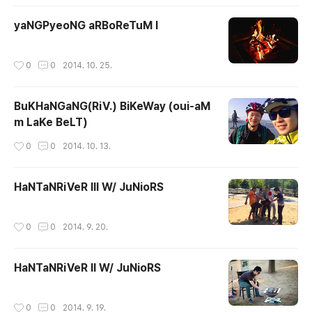
yaNGPyeoNG aRBoReTuM I
작성시간
0
0
2014. 10. 25.
BuKHaNGaNG(RiV.) BiKeWay (oui-aM
m LaKe BeLT)
작성시간
0
0
2014. 10. 13.
HaNTaNRiVeR III W/ JuNioRS
작성시간
0
0
2014. 9. 20.
HaNTaNRiVeR II W/ JuNioRS
작성시간
0
0
2014. 9. 19.