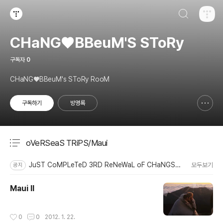
검색하기
티스토리
CHaNG♥️BBeuM'S SToRy
구독자
0
CHaNG♥️BBeuM's SToRy RooM
구독하기
방명록
신고하기 레이어
열기
oVeRSeaS TRiPS/Maui
분류 전체보기
주요 글 목록
JuST CoMPLeTeD 3RD ReNeWaL oF CHaNGSToRy
모두보기
공지
Maui II
작성시간
0
0
2012. 1. 22.