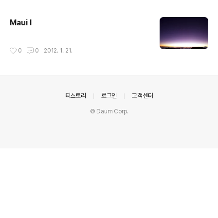
Maui I
작성시간
0
0
2012. 1. 21.
의안내
티스토리
로그인
고객센터
© Daum Corp.