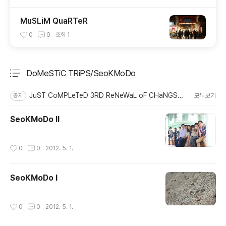
MuSLiM QuaRTeR
0
0
조회
1
DoMeSTiC TRiPS/SeoKMoDo
분류 전체보기
주요 글 목록
JuST CoMPLeTeD 3RD ReNeWaL oF CHaNGSToRy
모두보기
공지
SeoKMoDo II
작성시간
0
0
2012. 5. 1.
SeoKMoDo I
작성시간
0
0
2012. 5. 1.