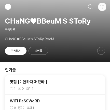
검색하기
티스토리
CHaNG♥️BBeuM'S SToRy
구독자
0
CHaNG♥️BBeuM's SToRy RooM
구독하기
방명록
신고하기 레이어
열기
인기글
맛집 [미안하다 퍼왔따!]
1
0
조회
1
WiFi PaSSWoRD
0
0
조회
1