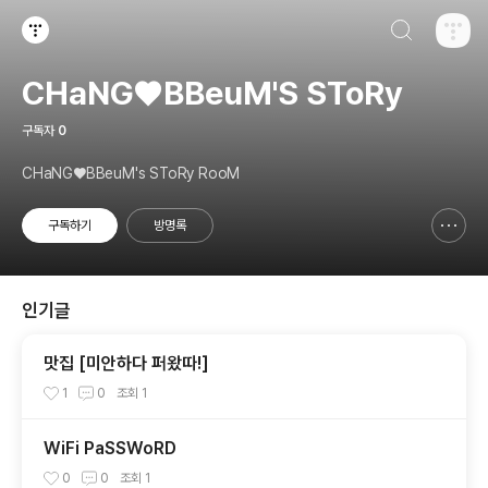
검색하기
티스토리
CHaNG♥️BBeuM'S SToRy
구독자
0
CHaNG♥️BBeuM's SToRy RooM
구독하기
방명록
신고하기 레이어
열기
인기글
맛집 [미안하다 퍼왔따!]
1
0
조회
1
WiFi PaSSWoRD
0
0
조회
1