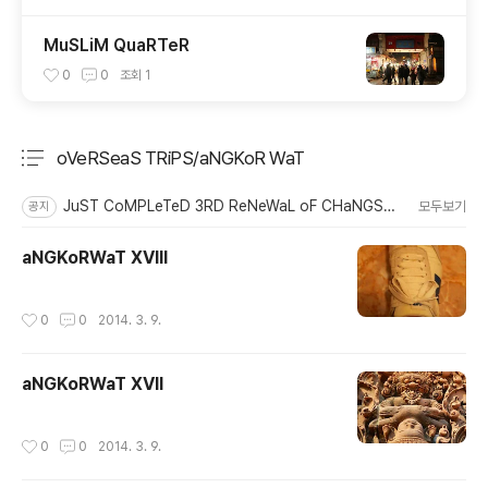
MuSLiM QuaRTeR
0
0
조회
1
oVeRSeaS TRiPS/aNGKoR WaT
분류 전체보기
주요 글 목록
JuST CoMPLeTeD 3RD ReNeWaL oF CHaNGSToRy
모두보기
공지
aNGKoRWaT XVIII
작성시간
0
0
2014. 3. 9.
aNGKoRWaT XVII
작성시간
0
0
2014. 3. 9.