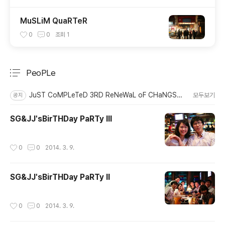
MuSLiM QuaRTeR
0
0
조회
1
PeoPLe
분류 전체보기
주요 글 목록
JuST CoMPLeTeD 3RD ReNeWaL oF CHaNGSToRy
모두보기
공지
SG&JJ'sBirTHDay PaRTy III
작성시간
0
0
2014. 3. 9.
SG&JJ'sBirTHDay PaRTy II
작성시간
0
0
2014. 3. 9.