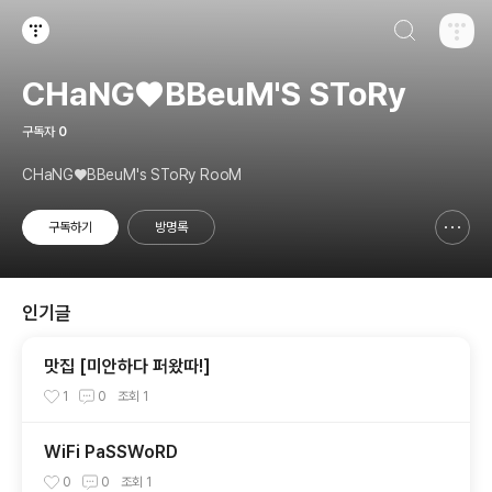
검색하기
티스토리
CHaNG♥️BBeuM'S SToRy
구독자
0
CHaNG♥️BBeuM's SToRy RooM
구독하기
방명록
신고하기 레이어
열기
인기글
맛집 [미안하다 퍼왔따!]
1
0
조회
1
WiFi PaSSWoRD
0
0
조회
1