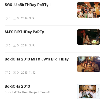
SG&JJ'sBirTHDay PaRTy I
작성시간
0
0
2014. 3. 9.
MJ'S BiRTHDay PaRTy
작성시간
0
0
2014. 3. 9.
BoRiCHa 2013 MH & JW's BiRTHDay
작성시간
0
0
2013. 11. 12.
BoRiCHa 2013
글 내용
Boricha!The Best Project Team!!!