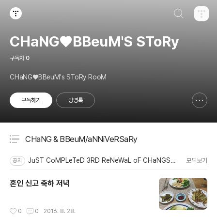
검색하기
티스토리
CHaNG♥️BBeuM'S SToRy
구독자
0
CHaNG♥️BBeuM's SToRy RooM
구독하기
방명록
신고하기 레이어
열기
CHaNG & BBeuM/aNNiVeRSaRy
분류 전체보기
주요 글 목록
JuST CoMPLeTeD 3RD ReNeWaL oF CHaNGSToRy
모두보기
공지
혼인 신고 축하 저녁
작성시간
0
0
2016. 8. 28.