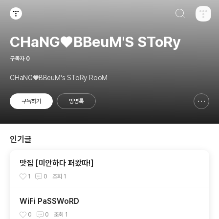
검색하기
티스토리
CHaNG♥️BBeuM'S SToRy
구독자
0
CHaNG♥️BBeuM's SToRy RooM
구독하기
방명록
신고하기 레이어
열기
인기글
맛집 [미안하다 퍼왔따!]
1
0
조회
1
WiFi PaSSWoRD
0
0
조회
1