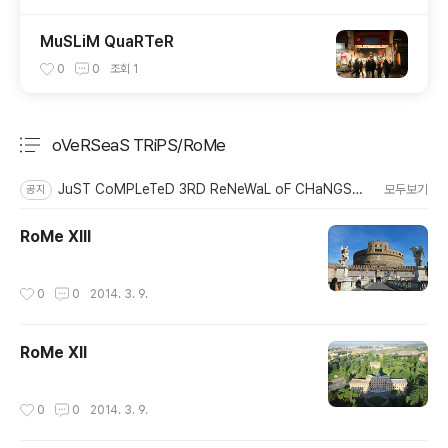
MuSLiM QuaRTeR
0
0
조회
1
oVeRSeaS TRiPS/RoMe
분류 전체보기
주요 글 목록
JuST CoMPLeTeD 3RD ReNeWaL oF CHaNGSToRy
모두보기
공지
RoMe XIII
작성시간
0
0
2014. 3. 9.
RoMe XII
작성시간
0
0
2014. 3. 9.